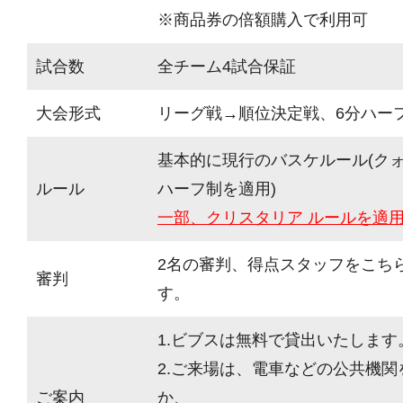
※商品券の倍額購入で利用可
試合数
全チーム4試合保証
大会形式
リーグ戦→順位決定戦、6分ハーフ(
基本的に現行のバスケルール(ク
ルール
ハーフ制を適用)
一部、クリスタリア ルールを適
2名の審判、得点スタッフをこち
審判
す。
1.ビブスは無料で貸出いたします
2.ご来場は、電車などの公共機
ご案内
か、