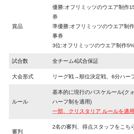
優勝:オフリミッツのウエア制作15
券
賞品
準優勝:オフリミッツのウエア制作1
事券
3位:オフリミッツのウエア制作5%
試合数
全チーム4試合保証
大会形式
リーグ戦→順位決定戦、6分ハーフ(
基本的に現行のバスケルール(ク
ルール
ハーフ制を適用)
一部、クリスタリア ルールを適
2名の審判、得点スタッフをこち
審判