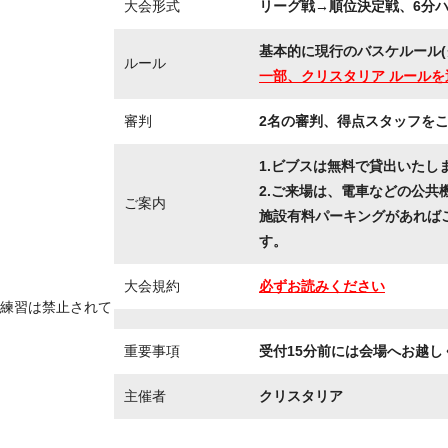
大会形式
リーグ戦→順位決定戦、6分ハー
基本的に現行のバスケルール(
ルール
一部、クリスタリア ルールを
審判
2名の審判、得点スタッフを
1.ビブスは無料で貸出いたし
2.ご来場は、電車などの公共
ご案内
施設有料パーキングがあれば
す。
大会規約
必ずお読みください
練習は禁止されて
重要事項
受付15分前には会場へお越し
主催者
クリスタリア