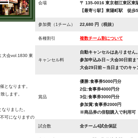
会場
〒 135-0016 東京都江東区東陽
【最寄り駅】東陽町駅 徒歩
参加費（1チーム）
22,680 円（税抜）
各種割引
複数チーム割について
自動キャンセルはありません
vol.1830 東
キャンセル料
参加申込み日～大会30日前ま
大会29日前～当日までのキャ
優勝:食事券5000円分
催となります。
2位:食事券4000円分
を致します。
賞品
3位:食事券3000円分
参加賞:食事券2000円
守となりました。
※商品券の倍額購入で利用可
不可になりますの
試合数
全チーム4試合保証