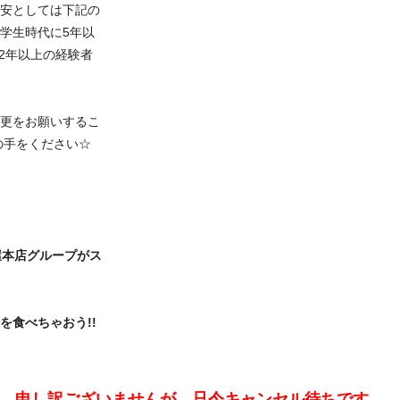
安としては下記の
 学生時代に5年以
2年以上の経験者
更をお願いするこ
の手をください☆
屋本店グループがス
!
を食べちゃおう!!
申し訳ございませんが、只今キャンセル待ちです。