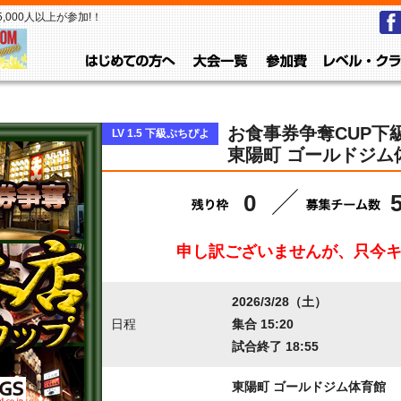
000人以上が参加!！
はじめての方へ
大会一覧
参加費
お食事券争奪CUP下級ぷ
LV 1.5 下級ぷちぴよ
東陽町 ゴールドジム
0
申し訳ございませんが、只今
2026/3/28（土）
日程
集合 15:20
試合終了 18:55
東陽町 ゴールドジム体育館