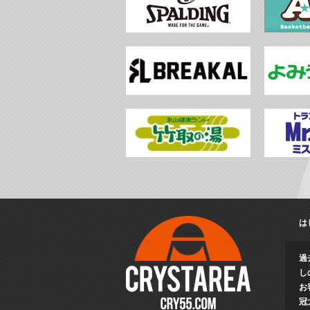
は
過
し
お
冠