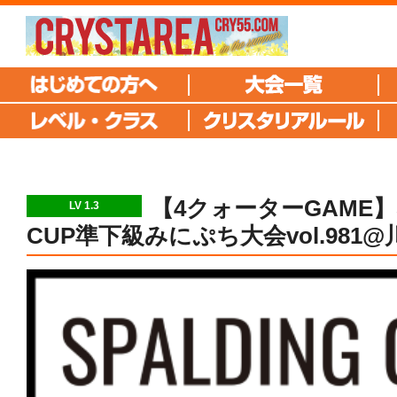
【4クォーターGAME】S
LV 1.3
CUP準下級みにぷち大会vol.981@