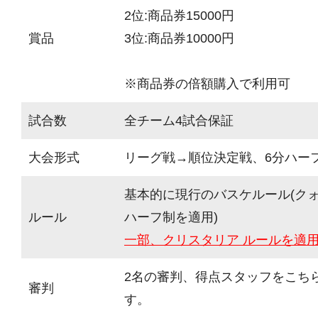
2位:商品券15000円
賞品
3位:商品券10000円
※商品券の倍額購入で利用可
試合数
全チーム4試合保証
大会形式
リーグ戦→順位決定戦、6分ハーフ(
基本的に現行のバスケルール(ク
ルール
ハーフ制を適用)
一部、クリスタリア ルールを適
2名の審判、得点スタッフをこち
審判
す。