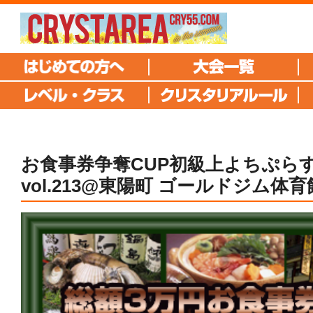
お食事券争奪CUP初級上よちぷら
vol.213@東陽町 ゴールドジム体育