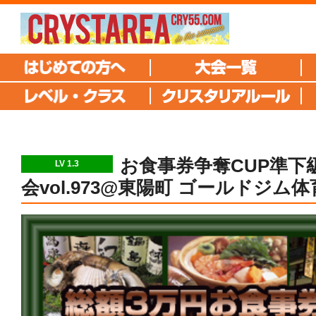
お食事券争奪CUP準下
LV 1.3
会vol.973@東陽町 ゴールドジム