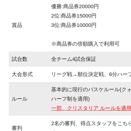
優勝:商品券20000円
2位:商品券15000円
賞品
3位:商品券10000円
※商品券の倍額購入で利用可
試合数
全チーム4試合保証
大会形式
リーグ戦→順位決定戦、6分ハーフ(
基本的に現行のバスケルール(ク
ルール
ハーフ制を適用)
一部、クリスタリア ルールを適
2名の審判、得点スタッフをこち
審判