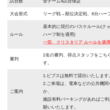
試合数
全チーム4試合保証
大会形式
リーグ戦→順位決定戦、6分ハーフ(
基本的に現行のバスケルール(ク
ルール
ハーフ制を適用)
一部、クリスタリア ルールを適
2名の審判、得点スタッフをこち
審判
す。
1.ビブスは無料で貸出いたします
2.ご来場は、電車などの公共機
ご案内
か、
施設有料パーキングがあればご利
願いいたします。