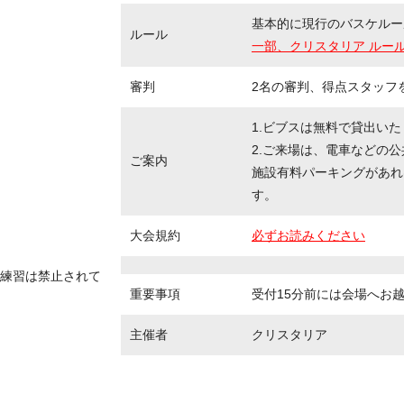
基本的に現行のバスケルー
ルール
一部、クリスタリア ルー
審判
2名の審判、得点スタッフ
1.ビブスは無料で貸出い
2.ご来場は、電車などの
ご案内
施設有料パーキングがあれ
す。
大会規約
必ずお読みください
練習は禁止されて
重要事項
受付15分前には会場へお
主催者
クリスタリア