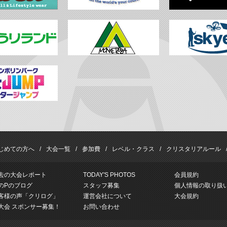
じめての方へ
大会一覧
参加費
レベル・クラス
クリスタリアルール
去の大会レポート
TODAY'S PHOTOS
会員規約
のPのブログ
スタッフ募集
個人情報の取り扱
客様の声「クリログ」
運営会社について
大会規約
大会 スポンサー募集！
お問い合わせ