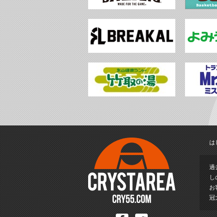
は
過
し
お
冠