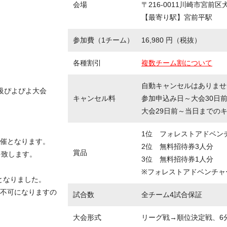
会場
〒216-0011川崎市宮前区犬
【最寄り駅】宮前平駅
参加費（1チーム）
16,980 円（税抜）
各種割引
複数チーム割について
自動キャンセルはありませ
級ぴよぴよ大会
キャンセル料
参加申込み日～大会30日
大会29日前～当日までの
1位 フォレストアドベン
催となります。
2位 無料招待券3人分
賞品
を致します。
3位 無料招待券1人分
※フォレストアドベンチャ
守となりました。
不可になりますの
試合数
全チーム4試合保証
大会形式
リーグ戦→順位決定戦、6分