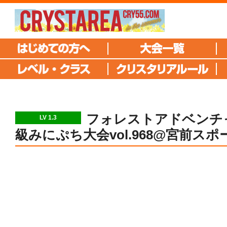
フォレストアドベンチ
LV 1.3
級みにぷち大会vol.968@宮前ス