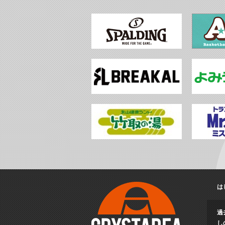
は
過
し