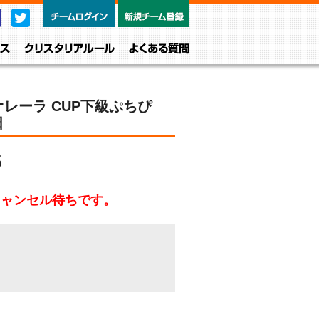
チームログイン
新規チーム
Facebook
Twitter
レベル・クラス
クリスタリアルール
よくある質問
レーラ CUP下級ぷちぴ
田
5
キャンセル待ちです。