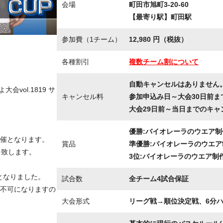
会場
町田市旭町3-20-60
【最寄り駅】町田駅
参加費（1チーム）
12,980 円（税抜）
各種割引
複数チーム割について
自動キャンセルはありません
会vol.1819 サ
キャンセル料
参加申込み日～大会30日前ま
大会29日前～当日までのキャ
優勝:バイオレーラのウエア制作
催となります。
賞品
準優勝:バイオレーラのウエア制
を致します。
3位:バイオレーラのウエア制作
守となりました。
試合数
全チーム4試合保証
不可になりますの
大会形式
リーグ戦→順位決定戦、6分ハー