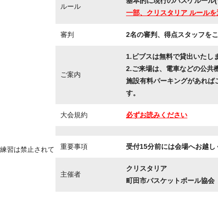
基本的に現行のバスケルール(
ルール
一部、クリスタリア ルールを
審判
2名の審判、得点スタッフを
1.ビブスは無料で貸出いたし
2.ご来場は、電車などの公共
ご案内
施設有料パーキングがあれば
す。
大会規約
必ずお読みください
重要事項
受付15分前には会場へお越し
練習は禁止されて
クリスタリア
主催者
町田市バスケットボール協会