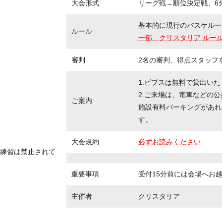
大会形式
リーグ戦→順位決定戦、6分
基本的に現行のバスケルー
ルール
一部、クリスタリア ルー
審判
2名の審判、得点スタッフ
1.ビブスは無料で貸出い
2.ご来場は、電車などの
ご案内
施設有料パーキングがあれ
す。
大会規約
必ずお読みください
練習は禁止されて
重要事項
受付15分前には会場へお
主催者
クリスタリア