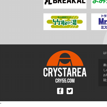
は
過
し
お
冠
Facebook
Twitter
"