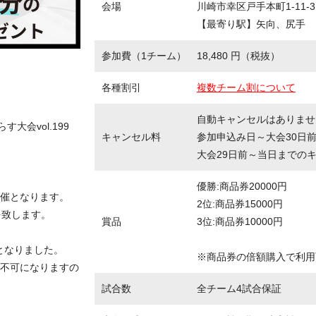
会場
川崎市幸区戸手本町1-11-3
【最寄り駅】矢向、尻手
参加費（1チーム）
18,480 円（税抜）
各種割引
複数チーム割について
自動キャンセルはありませ
す大会vol.199
キャンセル料
参加申込み日～大会30日
大会29日前～当日までの
優勝:商品券20000円
催となります。
2位:商品券15000円
を致します。
賞品
3位:商品券10000円
守となりました。
※商品券の倍額購入で利用
不可になりますの
試合数
全チーム4試合保証