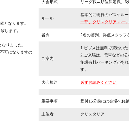
大会形式
リーグ戦→順位決定戦、6分
基本的に現行のバスケルー
ルール
一部、クリスタリア ルー
催となります。
を致します。
審判
2名の審判、得点スタッフ
守となりました。
1.ビブスは無料で貸出い
不可になりますの
2.ご来場は、電車などの
ご案内
施設有料パーキングがあれ
す。
大会規約
必ずお読みください
重要事項
受付15分前には会場へお
主催者
クリスタリア