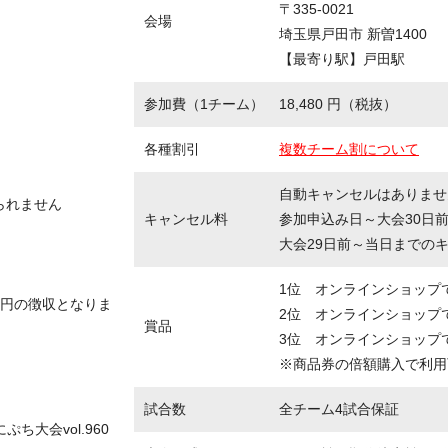
〒335-0021
会場
埼玉県戸田市 新曽1400
【最寄り駅】戸田駅
参加費（1チーム）
18,480 円（税抜）
各種割引
複数チーム割について
自動キャンセルはありませ
られません
キャンセル料
参加申込み日～大会30日
大会29日前～当日までの
1位 オンラインショップ
万円の徴収となりま
2位 オンラインショップで
賞品
3位 オンラインショップで
※商品券の倍額購入で利用
試合数
全チーム4試合保証
ち大会vol.960