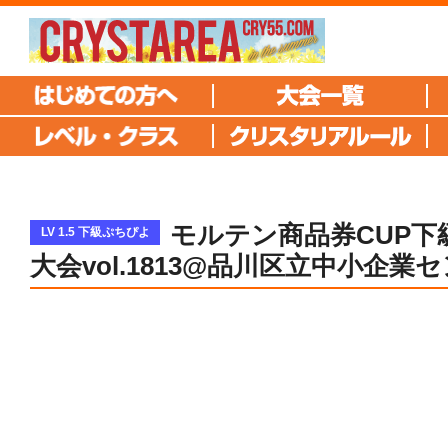
モルテン商品券CUP下
LV 1.5 下級ぷちぴよ
大会vol.1813@品川区立中小企業