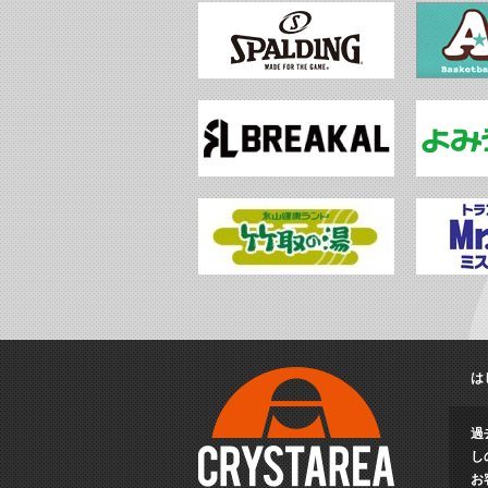
は
過
し
お