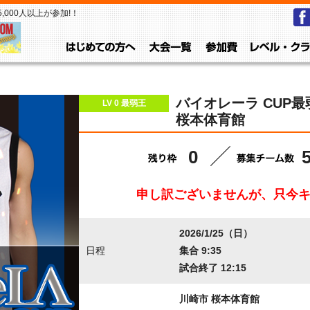
000人以上が参加!！
はじめての方へ
大会一覧
参加費
バイオレーラ CUP最弱
LV 0 最弱王
桜本体育館
0
申し訳ございませんが、只今
2026/1/25（日）
日程
集合 9:35
試合終了 12:15
川崎市 桜本体育館