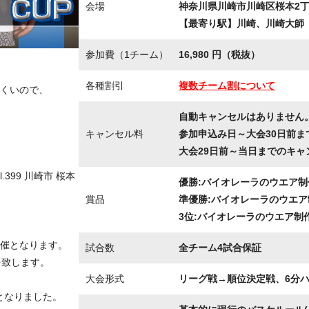
会場
神奈川県川崎市川崎区桜本2丁目
【最寄り駅】川崎、川崎大師
参加費（1チーム）
16,980 円（税抜）
各種割引
複数チーム割について
くいので、
自動キャンセルはありません
キャンセル料
参加申込み日～大会30日前ま
大会29日前～当日までのキャ
399 川崎市 桜本
優勝:バイオレーラのウエア制作
賞品
準優勝:バイオレーラのウエア制
3位:バイオレーラのウエア制作
催となります。
試合数
全チーム4試合保証
を致します。
大会形式
リーグ戦→順位決定戦、6分ハー
守となりました。