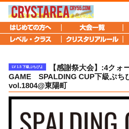
【感謝祭大会】:4クォ
LV 1.5 下級ぷちぴよ
GAME SPALDING CUP下級ぷ
vol.1804@東陽町