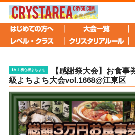
【感謝祭大会】お食事券
LV 1 初心者よちよち
級よちよち大会vol.1668@江東区