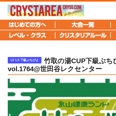
竹取の湯CUP下級ぷち
LV 1.5 下級ぷちぴよ
vol.1764@世田谷レクセンター