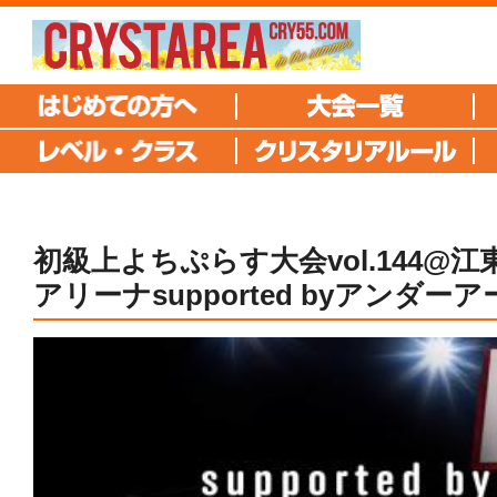
初級上よちぷらす大会vol.144@江東
アリーナsupported byアンダー