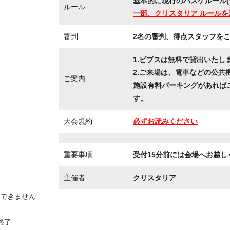
基本的に現行のバスケルール(
ルール
一部、クリスタリア ルールを
審判
2名の審判、得点スタッフを
1.ビブスは無料で貸出いたし
2.ご来場は、電車などの公共
ご案内
施設有料パーキングがあれば
す。
大会規約
必ずお読みください
重要事項
受付15分前には会場へお越し
主催者
クリスタリア
できません
大会終了