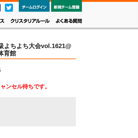
チームログイン
新規チーム
Facebook
Twitter
レベル・クラス
クリスタリアルール
よくある質問
よちよち大会vol.1621@
体育館
6
キャンセル待ちです。