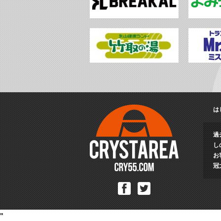
は
過
し
お
冠
Facebook
Twitter
"