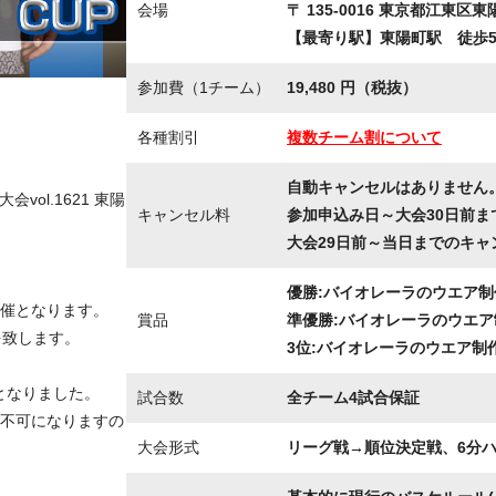
会場
〒 135-0016 東京都江東区東陽
【最寄り駅】東陽町駅 徒歩
参加費（1チーム）
19,480 円（税抜）
各種割引
複数チーム割について
自動キャンセルはありません
vol.1621 東陽
キャンセル料
参加申込み日～大会30日前ま
大会29日前～当日までのキャ
優勝:バイオレーラのウエア制作
催となります。
賞品
準優勝:バイオレーラのウエア制
を致します。
3位:バイオレーラのウエア制作
守となりました。
試合数
全チーム4試合保証
不可になりますの
大会形式
リーグ戦→順位決定戦、6分ハー