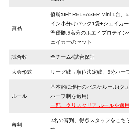
優勝:uFit RELEASER Mini 
イン小分けパック1袋+シェイカ
賞品
準優勝:5名分のホエイプロテイン
ェイカーのセット
試合数
全チーム4試合保証
大会形式
リーグ戦→順位決定戦、6分ハーフ(
基本的に現行のバスケルール(ク
ルール
ハーフ制を適用)
一部、クリスタリア ルールを適
2名の審判、得点スタッフをこち
審判