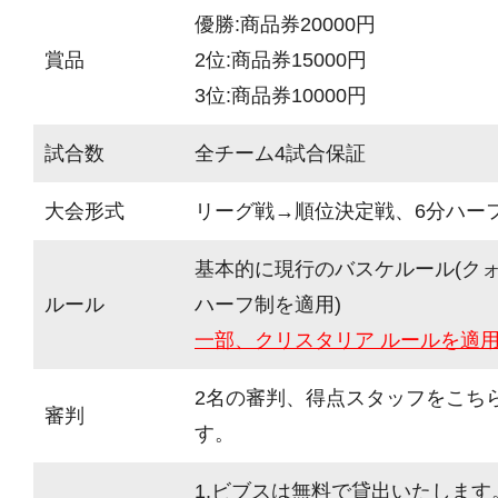
優勝:商品券20000円
賞品
2位:商品券15000円
3位:商品券10000円
試合数
全チーム4試合保証
大会形式
リーグ戦→順位決定戦、6分ハーフ(
基本的に現行のバスケルール(ク
ルール
ハーフ制を適用)
一部、クリスタリア ルールを適
2名の審判、得点スタッフをこち
審判
す。
1.ビブスは無料で貸出いたします