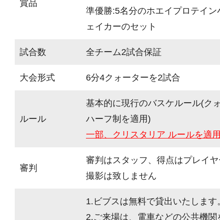
賞品
準優勝:5名分のホエイプロテイン
ェイカーのセット
試合数
全チーム2試合保証
大会形式
6分4クォーターを2試合
基本的に現行のバスケルール(ク
ルール
ハーフ制を適用)
一部、クリスタリア ルールを適
審判はスタッフ、得点はプレイヤ
審判
撮影は致しません
1.ビブスは無料で貸出いたします
2.ご来場は、電車などの公共機