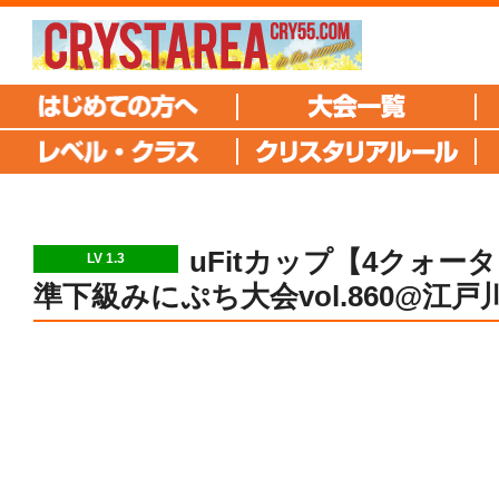
uFitカップ【4クォータ
LV 1.3
準下級みにぷち大会vol.860@江