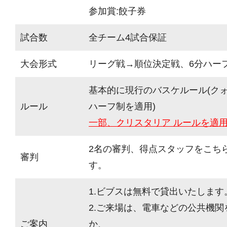
参加賞:餃子券
試合数
全チーム4試合保証
大会形式
リーグ戦→順位決定戦、6分ハーフ(
基本的に現行のバスケルール(ク
ルール
ハーフ制を適用)
一部、クリスタリア ルールを適
2名の審判、得点スタッフをこち
審判
す。
1.ビブスは無料で貸出いたします
2.ご来場は、電車などの公共機
ご案内
か、