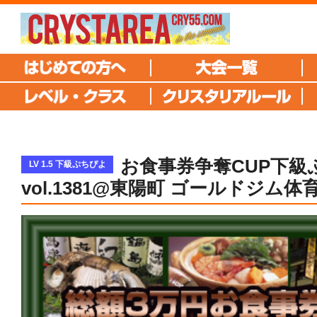
お食事券争奪CUP下級
LV 1.5 下級ぷちぴよ
vol.1381@東陽町 ゴールドジム体