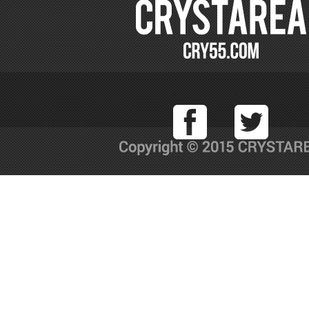
Facebook
T