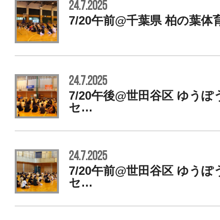
24.7.2025
7/20午前@千葉県 柏の葉体
24.7.2025
7/20午後@世田谷区 ゆう
セ…
24.7.2025
7/20午前@世田谷区 ゆう
セ…