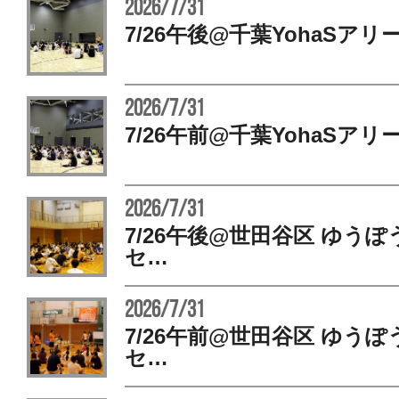
2026/7/31
7/26午後@千葉YohaSアリ
2026/7/31
7/26午前@千葉YohaSアリ
2026/7/31
7/26午後@世田谷区 ゆう
セ…
2026/7/31
7/26午前@世田谷区 ゆう
セ…